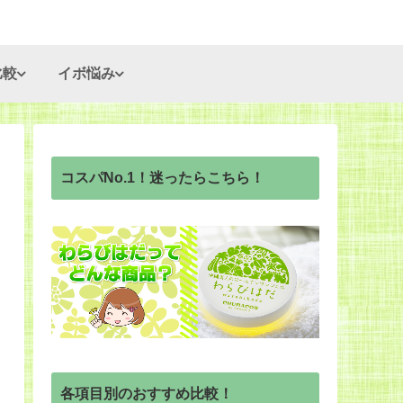
比較
イボ悩み
コスパNo.1！迷ったらこちら！
各項目別のおすすめ比較！